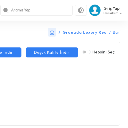
Giriş Yap
Hesabım
Granada Luxury Red
Bar
Hepsini Seç
e İndir
Düşük Kalite İndir